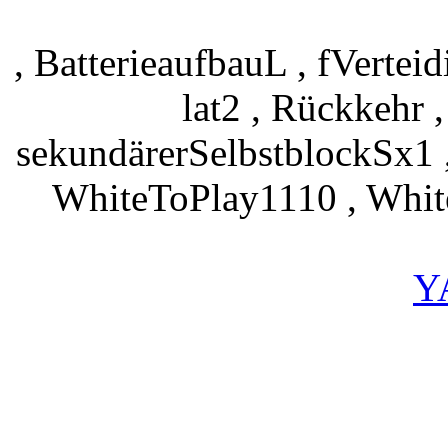
, BatterieaufbauL , fVerte
lat2 , Rückkehr 
sekundärerSelbstblockSx1 
WhiteToPlay1110 , Whit
Y