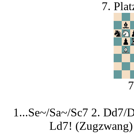
7. Pla
1...Se~/Sa~/Sc7 2. Dd7/D
Ld7! (Zugzwang) 